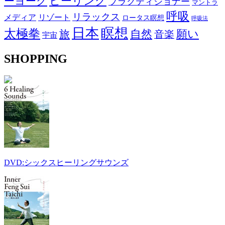
ヒーリング
ーヨーク
プラクティショナー
マントラ
呼吸
リラックス
メディア
リゾート
ロータス瞑想
呼吸法
日本
瞑想
太極拳
自然
願い
旅
音楽
宇宙
SHOPPING
DVD:シックスヒーリングサウンズ