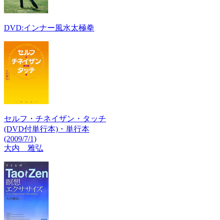
DVD:インナー風水太極拳
セルフ・チネイザン・タッチ
(DVD付単行本)・単行本
(2009/7/1)
大内 雅弘