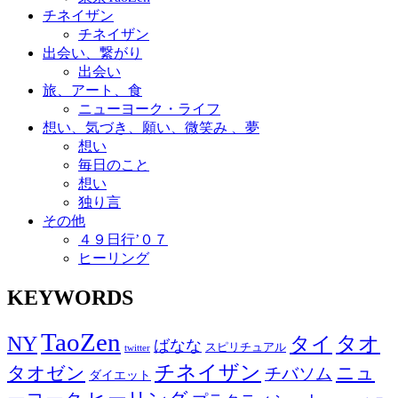
チネイザン
チネイザン
出会い、繋がり
出会い
旅、アート、食
ニューヨーク・ライフ
想い、気づき、願い、微笑み 、夢
想い
毎日のこと
想い
独り言
その他
４９日行’０７
ヒーリング
KEYWORDS
TaoZen
NY
タオ
タイ
ばなな
スピリチュアル
twitter
チネイザン
タオゼン
ニュ
チバソム
ダイエット