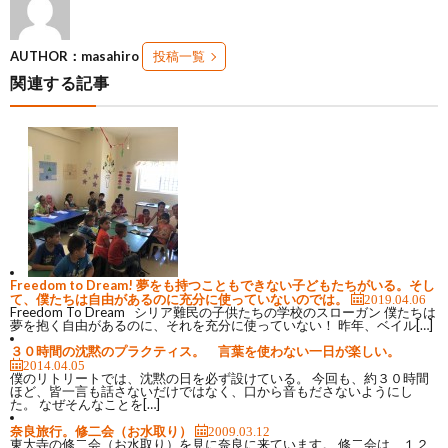
AUTHOR：masahiro
投稿一覧
関連する記事
Freedom to Dream! 夢をも持つこともできない子どもたちがいる。そし
て、僕たちは自由があるのに充分に使っていないのでは。
2019.04.06
Freedom To Dream シリア難民の子供たちの学校のスローガン 僕たちは
夢を抱く自由があるのに、それを充分に使っていない！ 昨年、ベイル[…]
３０時間の沈黙のプラクティス。 言葉を使わない一日が楽しい。
2014.04.05
僕のリトリートでは、沈黙の日を必ず設けている。 今回も、約３０時間
ほど、皆一言も話さないだけではなく、口から音もださないようにし
た。 なぜそんなことを[…]
奈良旅行。修二会（お水取り）
2009.03.12
東大寺の修二会（お水取り）を見に奈良に来ています。 修二会は、１２