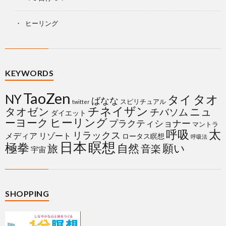
ヒーリング
KEYWORDS
TaoZen
NY
タイ
タオ
ばなな
スピリチュアル
twitter
チネイザン
タオゼン
ニュ
チバソム
ダイエット
ヒーリング
ーヨーク
プラクティショナー
マントラ
太
呼吸
リラックス
メディア
リゾート
ロータス瞑想
呼吸法
日本
瞑想
極拳
自然
願い
旅
音楽
宇宙
SHOPPING