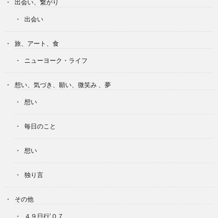
出会い、繋がり
出会い
旅、アート、食
ニューヨーク・ライフ
想い、気づき、願い、微笑み 、夢
想い
毎日のこと
想い
独り言
その他
４９日行’０７