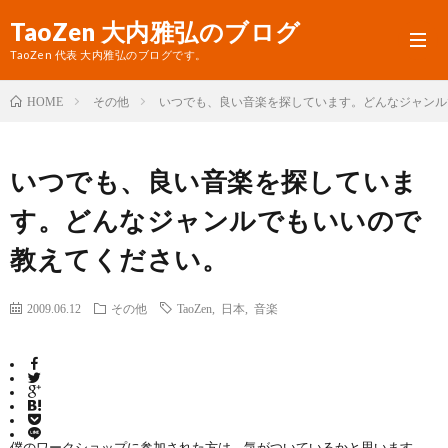
TaoZen 大内雅弘のブログ
TaoZen 代表 大内雅弘のブログです。
その他
いつでも、良い音楽を探しています。どんなジャンル
HOME
プ
いつでも、良い音楽を探していま
ロ
TaoZ
す。どんなジャンルでもいいので
フ
サ
教えてください。
ィ
イ
ー
ト
2009.06.12
その他
TaoZen
,
日本
,
音楽
ル
へ
僕のワークショップに参加された方は、気がついているかと思います