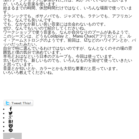
が、いろんな音楽を使います。
始まるまでの時間、休憩時間だけではなく、いろんな場面で使っていま
す。
クラシックでも、ボサノバでも、ジャズでも、ラテンでも、アフリカン
でも、なんでも良いんです。
でも、なかなか新しい良い音楽には出会わないものです。
ぜひ、なんでもいいので紹介してくださいね。
ワークショップで使う音楽も、なんか自分なりのブームがあるようで、
このシーズンは、どうもColdplay と、Manu Chao(アフリカン）と、ル
イ・アームストロングのようです。前回は、IZなどのハワイアンとか、バ
ッハだったみたい。
自分で特に選んでいるわけではないのですが、なんとなくのその場の雰
囲気と僕の気分で決めています。
羊毛とおはなという日本のグループも、今回は使っています。
古いものでも、新しいものでも、いろんなものを混ぜて使っていきたい
と思っています。
音楽とか匂いとか、カラーとかも大切な要素だと思っています。
いろいろ教えてくださいね。