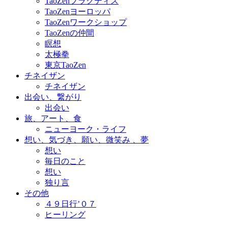
TaoZenプラクティス
TaoZenヨーロッパ
TaoZenワークショップ
TaoZenの仲間
瞑想
太極拳
東京TaoZen
チネイザン
チネイザン
出会い、繋がり
出会い
旅、アート、食
ニューヨーク・ライフ
想い、気づき、願い、微笑み 、夢
想い
毎日のこと
想い
独り言
その他
４９日行’０７
ヒーリング