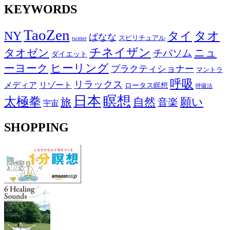
KEYWORDS
TaoZen
NY
タオ
タイ
ばなな
スピリチュアル
twitter
チネイザン
タオゼン
ニュ
チバソム
ダイエット
ヒーリング
ーヨーク
プラクティショナー
マントラ
呼吸
リラックス
メディア
リゾート
ロータス瞑想
呼吸法
日本
瞑想
太極拳
自然
願い
旅
音楽
宇宙
SHOPPING