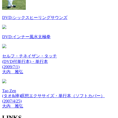
DVD:シックスヒーリングサウンズ
DVD:インナー風水太極拳
セルフ・チネイザン・タッチ
(DVD付単行本)・単行本
(2009/7/1)
大内 雅弘
Tao Zen
(タオ&禅)瞑想エクササイズ・単行本（ソフトカバー）
(2007/4/25)
大内 雅弘
LINKS