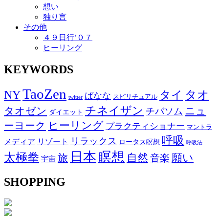
想い
独り言
その他
４９日行’０７
ヒーリング
KEYWORDS
TaoZen
NY
タオ
タイ
ばなな
スピリチュアル
twitter
チネイザン
タオゼン
ニュ
チバソム
ダイエット
ヒーリング
ーヨーク
プラクティショナー
マントラ
呼吸
リラックス
メディア
リゾート
ロータス瞑想
呼吸法
日本
瞑想
太極拳
自然
願い
旅
音楽
宇宙
SHOPPING