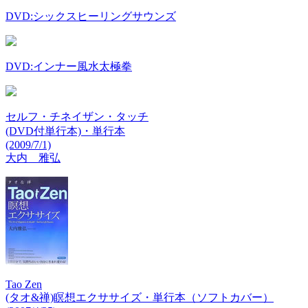
DVD:シックスヒーリングサウンズ
DVD:インナー風水太極拳
セルフ・チネイザン・タッチ
(DVD付単行本)・単行本
(2009/7/1)
大内 雅弘
Tao Zen
(タオ&禅)瞑想エクササイズ・単行本（ソフトカバー）