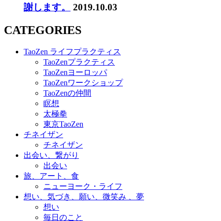
謝します。
2019.10.03
CATEGORIES
TaoZen ライフプラクティス
TaoZenプラクティス
TaoZenヨーロッパ
TaoZenワークショップ
TaoZenの仲間
瞑想
太極拳
東京TaoZen
チネイザン
チネイザン
出会い、繋がり
出会い
旅、アート、食
ニューヨーク・ライフ
想い、気づき、願い、微笑み 、夢
想い
毎日のこと