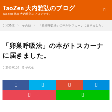
TaoZen 大内雅弘のブログ
TaoZen 代表 大内雅弘のブログです。
その他
「卵巣呼吸法」の本がトスカーナに届きました。
HOME
プ
「卵巣呼吸法」の本がトスカーナ
ロ
TaoZ
に届きました。
フ
サ
ィ
イ
2013.06.20
その他
ー
ト
ル
へ