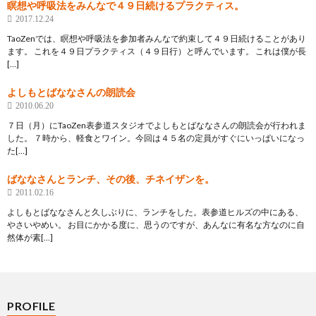
瞑想や呼吸法をみんなで４９日続けるプラクティス。
2017.12.24
TaoZenでは、瞑想や呼吸法を参加者みんなで約束して４９日続けることがあり
ます。 これを４９日プラクティス（４９日行）と呼んでいます。 これは僕が長
[…]
よしもとばななさんの朗読会
2010.06.20
７日（月）にTaoZen表参道スタジオでよしもとばななさんの朗読会が行われま
した。 ７時から、軽食とワイン。今回は４５名の定員がすぐにいっぱいになっ
た[…]
ばななさんとランチ、その後、チネイザンを。
2011.02.16
よしもとばななさんと久しぶりに、ランチをした。表参道ヒルズの中にある、
やさいやめい。 お目にかかる度に、思うのですが、あんなに有名な方なのに自
然体が素[…]
PROFILE