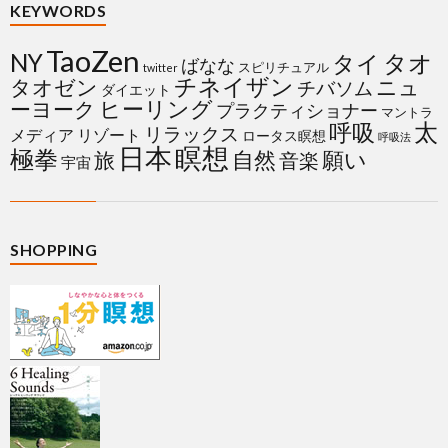
KEYWORDS
TaoZen
NY
タイ
タオ
ばなな
スピリチュアル
twitter
チネイザン
タオゼン
ニュ
チバソム
ダイエット
ヒーリング
ーヨーク
プラクティショナー
マントラ
太
呼吸
リラックス
メディア
リゾート
ロータス瞑想
呼吸法
日本
瞑想
極拳
自然
願い
旅
音楽
宇宙
SHOPPING