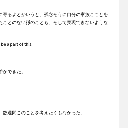
に寄るよとかいうと、残念そうに自分の家族こことを
たことのない孫のことも、そして実現できないような
be a part of this.」
裕ができた。
、数週間このことを考えたくもなかった。