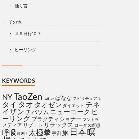
独り言
その他
４９日行’０７
ヒーリング
KEYWORDS
TaoZen
NY
ばなな
スピリチュアル
twitter
タイ
タオ
チネ
タオゼン
ダイエット
イザン
ヒ
ニューヨーク
チバソム
ーリング
プラクティショナー
マントラ
リラックス
メディア
リゾート
ロータス瞑想
日本
瞑
太極拳
呼吸
旅
宇宙
呼吸法