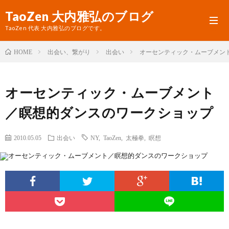
TaoZen 大内雅弘のブログ
TaoZen 代表 大内雅弘のブログです。
出会い、繋がり
出会い
オーセンティック・ムーブメン
HOME
プ
オーセンティック・ムーブメント
ロ
TaoZ
／瞑想的ダンスのワークショップ
フ
サ
ィ
イ
2010.05.05
出会い
NY
,
TaoZen
,
太極拳
,
瞑想
ー
ト
ル
へ