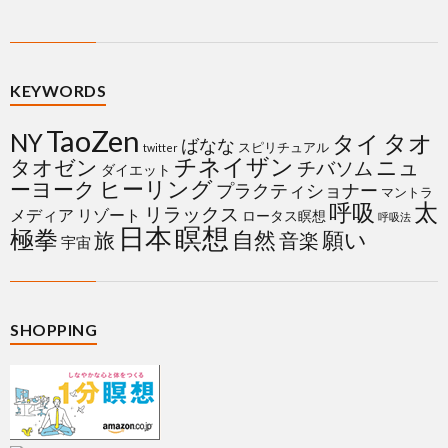
KEYWORDS
TaoZen
NY
タイ
タオ
ばなな
スピリチュアル
twitter
チネイザン
タオゼン
ニュ
チバソム
ダイエット
ヒーリング
ーヨーク
プラクティショナー
マントラ
太
呼吸
リラックス
メディア
リゾート
ロータス瞑想
呼吸法
日本
瞑想
極拳
自然
願い
旅
音楽
宇宙
SHOPPING