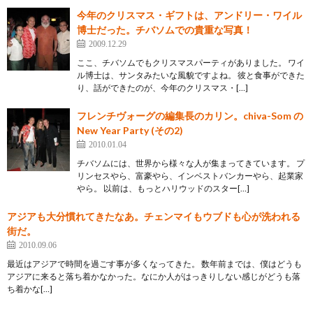
今年のクリスマス・ギフトは、アンドリー・ワイル
博士だった。チバソムでの貴重な写真！
2009.12.29
ここ、チバソムでもクリスマスパーティがありました。 ワイ
ル博士は、サンタみたいな風貌ですよね。 彼と食事ができた
り、話ができたのが、今年のクリスマス・[…]
フレンチヴォーグの編集長のカリン。chiva-Som の
New Year Party (その2)
2010.01.04
チバソムには、世界から様々な人が集まってきています。 プ
リンセスやら、富豪やら、インベストバンカーやら、起業家
やら。 以前は、もっとハリウッドのスター[…]
アジアも大分慣れてきたなあ。チェンマイもウブドも心が洗われる
街だ。
2010.09.06
最近はアジアで時間を過ごす事が多くなってきた。 数年前までは、僕はどうも
アジアに来ると落ち着かなかった。なにか人がはっきりしない感じがどうも落
ち着かな[…]