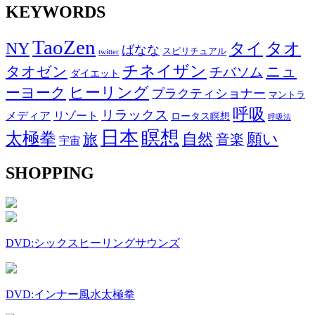
KEYWORDS
TaoZen
NY
タオ
タイ
ばなな
スピリチュアル
twitter
チネイザン
タオゼン
ニュ
チバソム
ダイエット
ヒーリング
ーヨーク
プラクティショナー
マントラ
呼吸
リラックス
メディア
リゾート
ロータス瞑想
呼吸法
日本
瞑想
太極拳
自然
願い
旅
音楽
宇宙
SHOPPING
DVD:シックスヒーリングサウンズ
DVD:インナー風水太極拳