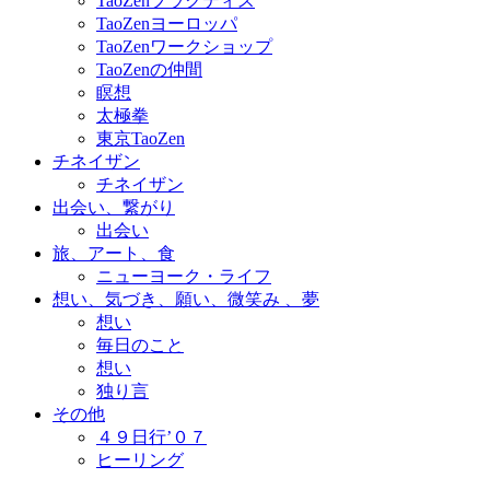
TaoZenプラクティス
TaoZenヨーロッパ
TaoZenワークショップ
TaoZenの仲間
瞑想
太極拳
東京TaoZen
チネイザン
チネイザン
出会い、繋がり
出会い
旅、アート、食
ニューヨーク・ライフ
想い、気づき、願い、微笑み 、夢
想い
毎日のこと
想い
独り言
その他
４９日行’０７
ヒーリング