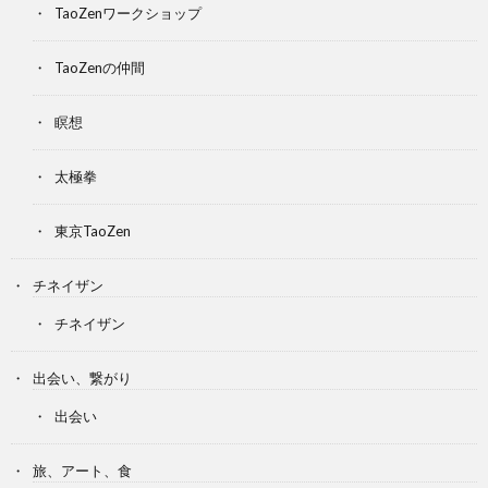
TaoZenワークショップ
TaoZenの仲間
瞑想
太極拳
東京TaoZen
チネイザン
チネイザン
出会い、繋がり
出会い
旅、アート、食