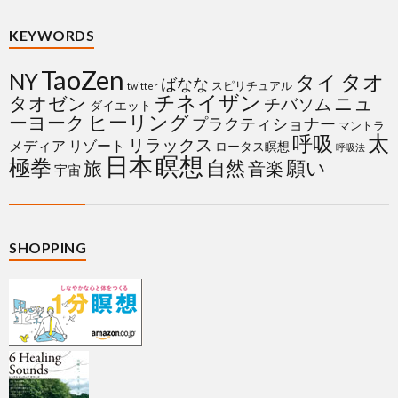
KEYWORDS
TaoZen
NY
タイ
タオ
ばなな
スピリチュアル
twitter
チネイザン
タオゼン
ニュ
チバソム
ダイエット
ヒーリング
ーヨーク
プラクティショナー
マントラ
太
呼吸
リラックス
メディア
リゾート
ロータス瞑想
呼吸法
日本
瞑想
極拳
自然
願い
旅
音楽
宇宙
SHOPPING