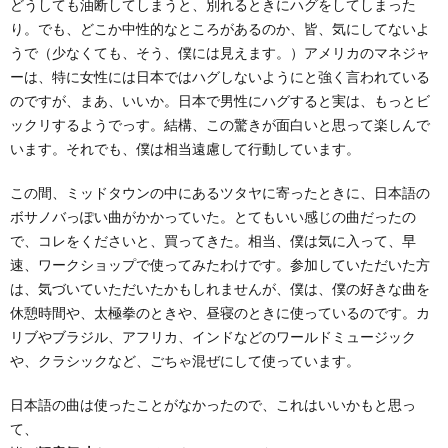
どうしても油断してしまうと、別れるときにハグをしてしまった
り。でも、どこか中性的なところがあるのか、皆、気にしてないよ
うで（少なくても、そう、僕には見えます。）アメリカのマネジャ
ーは、特に女性には日本ではハグしないようにと強く言われている
のですが、まあ、いいか。日本で男性にハグすると実は、もっとビ
ックリするようでっす。結構、この驚きが面白いと思って楽しんで
います。それでも、僕は相当遠慮して行動しています。
この間、ミッドタウンの中にあるツタヤに寄ったときに、日本語の
ボサノバっぽい曲がかかっていた。とてもいい感じの曲だったの
で、コレをくださいと、買ってきた。相当、僕は気に入って、早
速、ワークショップで使ってみたわけです。参加していただいた方
は、気づいていただいたかもしれませんが、僕は、僕の好きな曲を
休憩時間や、太極拳のときや、昼寝のときに使っているのです。カ
リブやブラジル、アフリカ、インドなどのワールドミュージック
や、クラシックなど、ごちゃ混ぜにして使っています。
日本語の曲は使ったことがなかったので、これはいいかもと思っ
て、