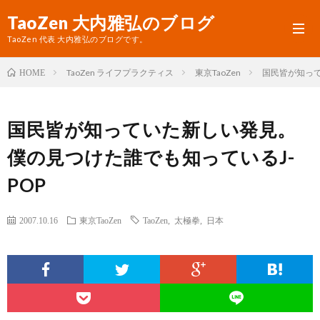
TaoZen 大内雅弘のブログ
TaoZen 代表 大内雅弘のブログです。
TaoZen ライフプラクティス
東京TaoZen
国民皆が知って
HOME
プ
国民皆が知っていた新しい発見。
ロ
TaoZ
僕の見つけた誰でも知っているJ-
フ
サ
POP
ィ
イ
ー
ト
2007.10.16
東京TaoZen
TaoZen
,
太極拳
,
日本
ル
へ