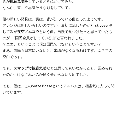
皆が
観音気功
をしているときにかけてみた。
なんか、皆、不思議そうな顔をしていて。
僕の新しい発見は、実は、皆が知っている曲だったようです。
アレンジは新しいらしいのですが、最初に流したのが
First Love
, そ
して次が
夜空ノムコウ
という曲。自慢で見つけたっと思っていたも
のが、“国民全員がしっている曲”と言われました。
ゲエエ、ということは僕は国民ではないということですか？
まあ、国民も日本にいないと、常識がなくなるわけです。２７年の
空白でっす。
でも、
スマップで観音気功
だとは思ってもいなかったと、誉められ
たのか、けなされたのか良く分からない反応でした。
でも、僕は、このSotte Bosseというアルバムは、相当気に入って聞
いています。