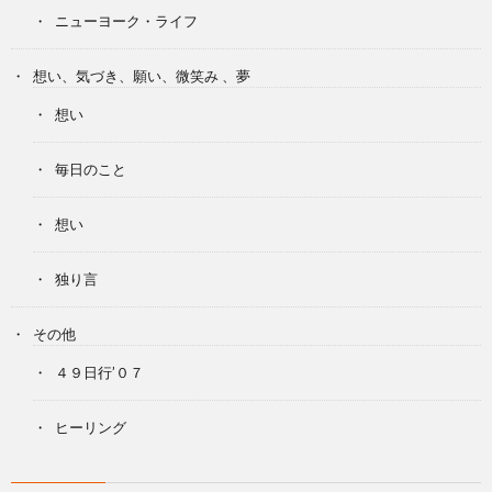
ニューヨーク・ライフ
想い、気づき、願い、微笑み 、夢
想い
毎日のこと
想い
独り言
その他
４９日行’０７
ヒーリング