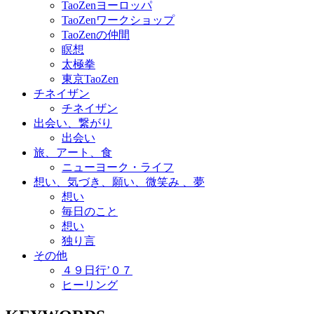
TaoZenヨーロッパ
TaoZenワークショップ
TaoZenの仲間
瞑想
太極拳
東京TaoZen
チネイザン
チネイザン
出会い、繋がり
出会い
旅、アート、食
ニューヨーク・ライフ
想い、気づき、願い、微笑み 、夢
想い
毎日のこと
想い
独り言
その他
４９日行’０７
ヒーリング