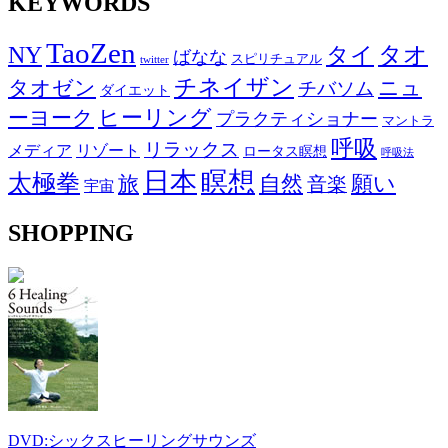
KEYWORDS
TaoZen
NY
タオ
タイ
ばなな
スピリチュアル
twitter
チネイザン
タオゼン
ニュ
チバソム
ダイエット
ヒーリング
ーヨーク
プラクティショナー
マントラ
呼吸
リラックス
メディア
リゾート
ロータス瞑想
呼吸法
日本
瞑想
太極拳
自然
願い
旅
音楽
宇宙
SHOPPING
DVD:シックスヒーリングサウンズ