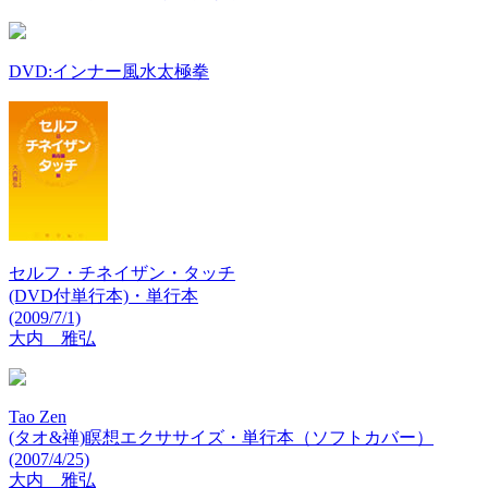
DVD:インナー風水太極拳
セルフ・チネイザン・タッチ
(DVD付単行本)・単行本
(2009/7/1)
大内 雅弘
Tao Zen
(タオ&禅)瞑想エクササイズ・単行本（ソフトカバー）
(2007/4/25)
大内 雅弘