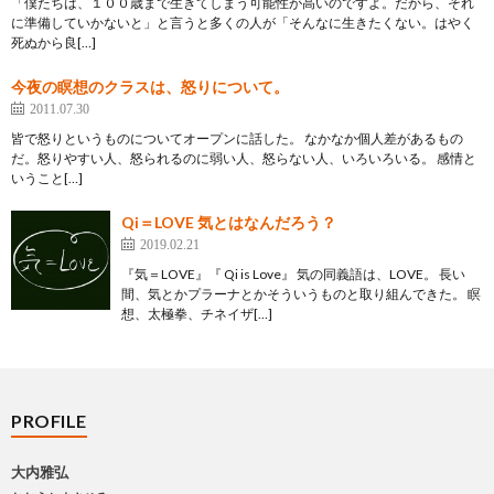
「僕たちは、１００歳まで生きてしまう可能性が高いのですよ。だから、それ
に準備していかないと」と言うと多くの人が「そんなに生きたくない。はやく
死ぬから良[…]
今夜の瞑想のクラスは、怒りについて。
2011.07.30
皆で怒りというものについてオープンに話した。 なかなか個人差があるもの
だ。怒りやすい人、怒られるのに弱い人、怒らない人、いろいろいる。 感情と
いうこと[…]
Qi＝LOVE 気とはなんだろう？
2019.02.21
『気＝LOVE』『 Qi is Love』 気の同義語は、LOVE。 長い
間、気とかプラーナとかそういうものと取り組んできた。 瞑
想、太極拳、チネイザ[…]
PROFILE
大内雅弘