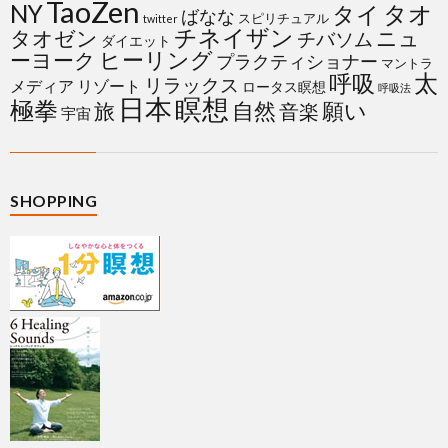
TaoZen
NY
タイ
タオ
ばなな
スピリチュアル
twitter
チネイザン
タオゼン
ニュ
チバソム
ダイエット
ヒーリング
ーヨーク
プラクティショナー
マントラ
太
呼吸
リラックス
メディア
リゾート
ロータス瞑想
呼吸法
日本
瞑想
極拳
自然
願い
旅
音楽
宇宙
SHOPPING