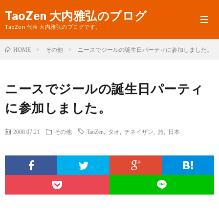
TaoZen 大内雅弘のブログ
TaoZen 代表 大内雅弘のブログです。
その他
ニースでジールの誕生日パーティに参加しました。
HOME
プ
ニースでジールの誕生日パーティ
ロ
TaoZ
に参加しました。
フ
サ
ィ
イ
2008.07.21
その他
TaoZen
,
タオ
,
チネイザン
,
旅
,
日本
ー
ト
ル
へ