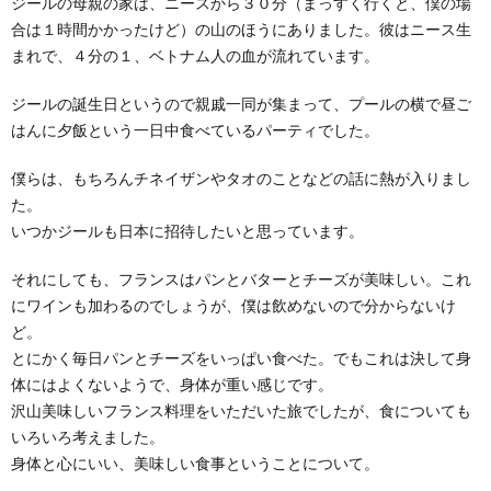
ジールの母親の家は、ニースから３０分（まっすく行くと、僕の場
合は１時間かかったけど）の山のほうにありました。彼はニース生
まれで、４分の１、ベトナム人の血が流れています。
ジールの誕生日というので親戚一同が集まって、プールの横で昼ご
はんに夕飯という一日中食べているパーティでした。
僕らは、もちろんチネイザンやタオのことなどの話に熱が入りまし
た。
いつかジールも日本に招待したいと思っています。
それにしても、フランスはパンとバターとチーズが美味しい。これ
にワインも加わるのでしょうが、僕は飲めないので分からないけ
ど。
とにかく毎日パンとチーズをいっぱい食べた。でもこれは決して身
体にはよくないようで、身体が重い感じです。
沢山美味しいフランス料理をいただいた旅でしたが、食についても
いろいろ考えました。
身体と心にいい、美味しい食事ということについて。