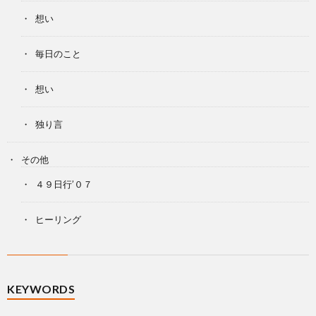
想い
毎日のこと
想い
独り言
その他
４９日行’０７
ヒーリング
KEYWORDS