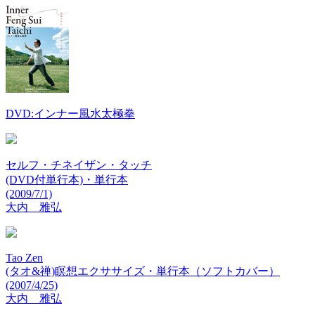
DVD:インナー風水太極拳
セルフ・チネイザン・タッチ
(DVD付単行本)・単行本
(2009/7/1)
大内 雅弘
Tao Zen
(タオ&禅)瞑想エクササイズ・単行本（ソフトカバー）
(2007/4/25)
大内 雅弘