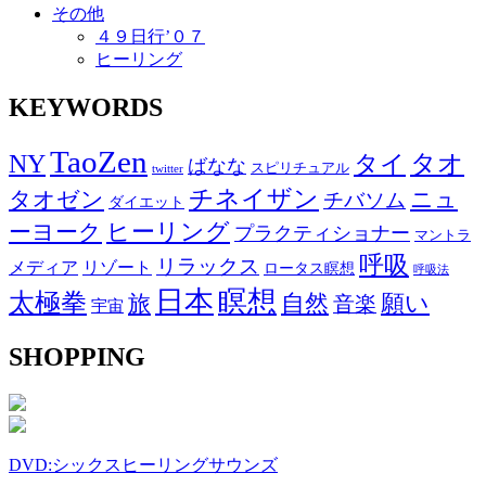
その他
４９日行’０７
ヒーリング
KEYWORDS
TaoZen
NY
タオ
タイ
ばなな
スピリチュアル
twitter
チネイザン
タオゼン
ニュ
チバソム
ダイエット
ヒーリング
ーヨーク
プラクティショナー
マントラ
呼吸
リラックス
メディア
リゾート
ロータス瞑想
呼吸法
日本
瞑想
太極拳
自然
願い
旅
音楽
宇宙
SHOPPING
DVD:シックスヒーリングサウンズ