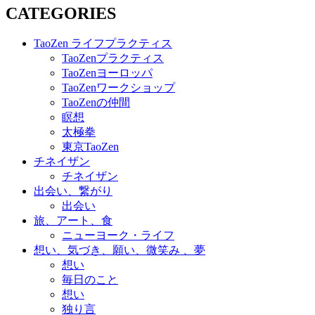
CATEGORIES
TaoZen ライフプラクティス
TaoZenプラクティス
TaoZenヨーロッパ
TaoZenワークショップ
TaoZenの仲間
瞑想
太極拳
東京TaoZen
チネイザン
チネイザン
出会い、繋がり
出会い
旅、アート、食
ニューヨーク・ライフ
想い、気づき、願い、微笑み 、夢
想い
毎日のこと
想い
独り言