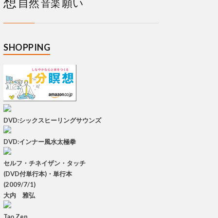
想
自然
願い
音楽
SHOPPING
DVD:シックスヒーリングサウンズ
DVD:インナー風水太極拳
セルフ・チネイザン・タッチ
(DVD付単行本)・単行本
(2009/7/1)
大内 雅弘
Tao Zen