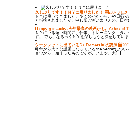
久しぶりです！！ＮＹに戻りました！
2007.04.19
ＮＹに戻ってきました。多くのかたから、49日行
と指摘されましたが、申し訳ございませんの。日本に
Happy-go-Lucky !今年最高の映画かも。Ashes of
ＮＹにいる短い時間に、仕事、トレーニング、タオ
す。 でも、なるべくＮＹを楽しもうと決意しています
シークレットに出ているDr. Demartiniの講演
200
昨年から大きな話題になっているthe Secret
ョウから、始まったものですが、いまや、大[…]