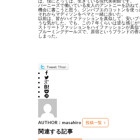
は、僕にとっては、生きている現代美術館です。
バーニーズで働いている友人のアントニーを訪ねて、
機会に書こうと思う。ジンバブエのコットンを使っ
それからマディソンをペマと一緒に歩いた。
以前は、皆がハイファッションを真似して、安いブ
うな気がした。でも、この７年くらいは逆な感じが
ストリートファッションをハイファッションが真似
ブルーミングデールズで、原宿というブランドの香
しまった。
AUTHOR：masahiro
投稿一覧
関連する記事