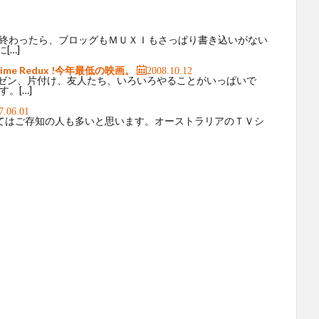
が終わったら、ブロッグもＭＵＸＩもさっぱり書き込いがない
[…]
 Time Redux !今年最低の映画。
2008.10.12
ゼン、片付け、友人たち、いろいろやることがいっぱいで
。[…]
7.06.01
についてはご存知の人も多いと思います。オーストラリアのＴＶシ