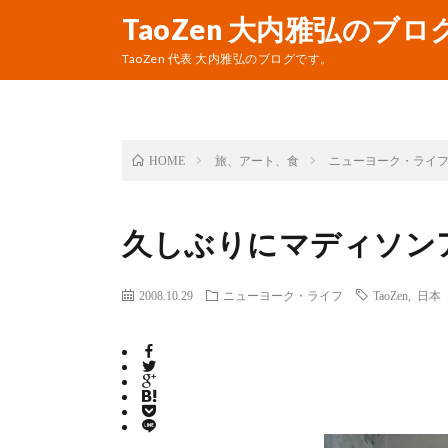
TaoZen 大内雅弘のブロ
TaoZen 代表 大内雅弘のブログです。
旅、アート、食
ニューヨーク・ライ
HOME
久しぶりにマディソン
2008.10.29
ニューヨーク・ライフ
TaoZen
,
日本