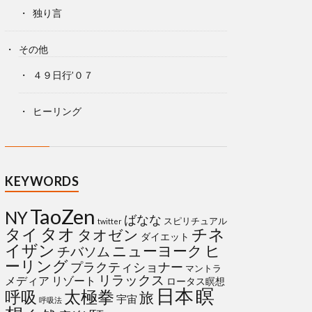
独り言
その他
４９日行’０７
ヒーリング
KEYWORDS
TaoZen
NY
ばなな
スピリチュアル
twitter
タイ
タオ
チネ
タオゼン
ダイエット
イザン
ヒ
ニューヨーク
チバソム
ーリング
プラクティショナー
マントラ
リラックス
メディア
リゾート
ロータス瞑想
日本
瞑
太極拳
呼吸
旅
宇宙
呼吸法