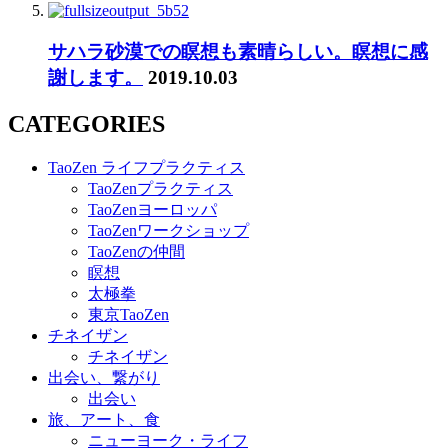
サハラ砂漠での瞑想も素晴らしい。瞑想に感
謝します。
2019.10.03
CATEGORIES
TaoZen ライフプラクティス
TaoZenプラクティス
TaoZenヨーロッパ
TaoZenワークショップ
TaoZenの仲間
瞑想
太極拳
東京TaoZen
チネイザン
チネイザン
出会い、繋がり
出会い
旅、アート、食
ニューヨーク・ライフ