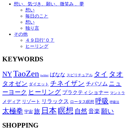
想い、気づき、願い、微笑み 、夢
想い
毎日のこと
想い
独り言
その他
４９日行’０７
ヒーリング
KEYWORDS
TaoZen
NY
タオ
タイ
ばなな
スピリチュアル
twitter
チネイザン
タオゼン
ニュ
チバソム
ダイエット
ヒーリング
ーヨーク
プラクティショナー
マントラ
呼吸
リラックス
メディア
リゾート
ロータス瞑想
呼吸法
日本
瞑想
太極拳
自然
願い
旅
音楽
宇宙
SHOPPING