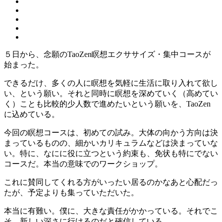
５日から、念願のTaoZen瞑想エクササイズ・集中コースが
始まった。
できるだけ、多くの人に瞑想を気軽に生活に取り入れて欲し
い、という願い。それと同時に瞑想を深めていく（高めてい
く）ことも比較的少人数で進めたいという願いを、TaoZen
に込めている。
今回の瞑想コースは、初めての試み。大体の向かう方向は決
まっているものの、細かいカリキュラムなどは決まっていな
い。特に、なにに役に立つという約束も、免状も特にでない
コースだ。本当の意味でのワークショップ。
これに賛同してくれる方がいったい居るのかなあと心配だっ
たが、予定よりも集っていただいた。
本当に有難い。僕に、大きな責任がかかっている。それでこ
そ、新しい深さに行けるのだと確信している。