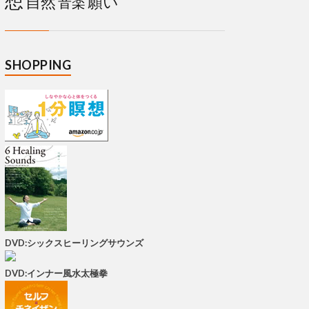
想
自然
願い
音楽
SHOPPING
DVD:シックスヒーリングサウンズ
DVD:インナー風水太極拳