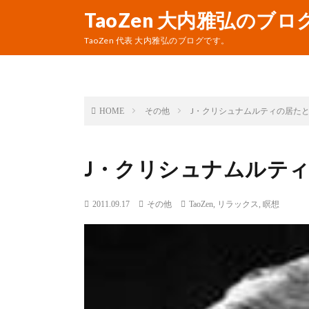
TaoZen 大内雅弘のブロ
TaoZen 代表 大内雅弘のブログです。
その他
J・クリシュナムルティの居た
HOME
J・クリシュナムルテ
2011.09.17
その他
TaoZen
,
リラックス
,
瞑想