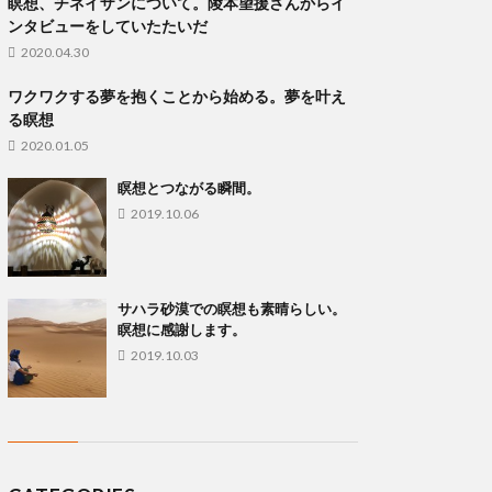
瞑想、チネイザンについて。陵本望援さんからイ
ンタビューをしていたたいだ
2020.04.30
ワクワクする夢を抱くことから始める。夢を叶え
る瞑想
2020.01.05
瞑想とつながる瞬間。
2019.10.06
サハラ砂漠での瞑想も素晴らしい。
瞑想に感謝します。
2019.10.03