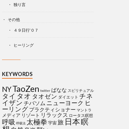
独り言
その他
４９日行’０７
ヒーリング
KEYWORDS
TaoZen
NY
ばなな
スピリチュアル
twitter
タイ
タオ
チネ
タオゼン
ダイエット
イザン
ヒ
ニューヨーク
チバソム
ーリング
プラクティショナー
マントラ
リラックス
メディア
リゾート
ロータス瞑想
日本
瞑
太極拳
呼吸
旅
宇宙
呼吸法