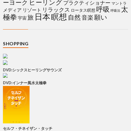
ヒーリング
ーヨーク
プラクティショナー
マントラ
太
呼吸
リラックス
メディア
リゾート
ロータス瞑想
呼吸法
日本
瞑想
極拳
自然
願い
旅
音楽
宇宙
SHOPPING
DVD:シックスヒーリングサウンズ
DVD:インナー風水太極拳
セルフ・チネイザン・タッチ