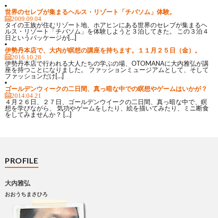
世界のセレブが集まるヘルス・リゾート「チバソム」体験。
2009.09.04
タイの王族が住むリゾート地、ホアヒンにある世界のセレブが集まるヘ
ルス・リゾート「チバソム」を体験しようと３泊してきた。 この３泊４
日というパッケージが[…]
伊勢丹本店で、大内が瞑想の講座を持ちます。１１月２５日（金）。
2016.10.28
伊勢丹本店で行われる大人たちの学ぶの場、OTOMANAに大内雅弘が講
座を持つことになりました。 ファッションミュージアムとして、そして
ファッションだけ[…]
ゴールデンウィークの二日間、真っ暗な中での瞑想やゲームはいかが？
2014.04.21
４月２６日、２７日、ゴールデンウイークの二日間、真っ暗な中で、瞑
想を学びながら、 気功やゲームをしたり、絵を描いてみたり、ミニ断食
をしてみませんか？ […]
PROFILE
大内雅弘
おおうちまさひろ