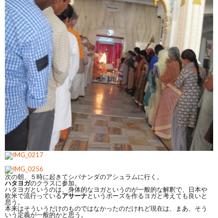
次の朝、５時に起きてシバナンダのアシュラムに行く。
ハタヨガ
のクラスに参加。
ハタヨガというのは、身体的なヨガというのが一般的な解釈で、日本や
欧米で流行っている
アサーナ
というポーズを作るヨガと考えても良いと
思う。
本来はそういうだけのものではなかったのだけれど現在は、まあ、そう
いう定義が一般的かと思う。