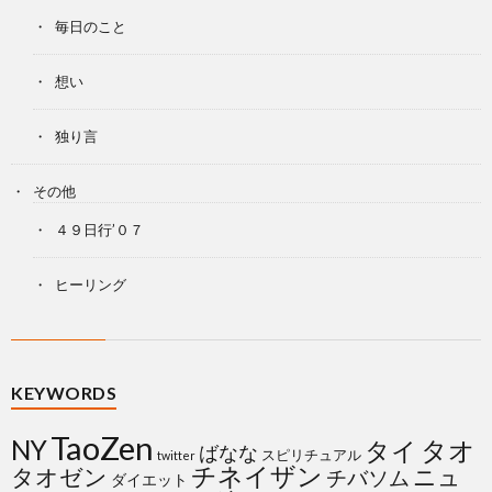
毎日のこと
想い
独り言
その他
４９日行’０７
ヒーリング
KEYWORDS
TaoZen
NY
タイ
タオ
ばなな
スピリチュアル
twitter
チネイザン
タオゼン
ニュ
チバソム
ダイエット