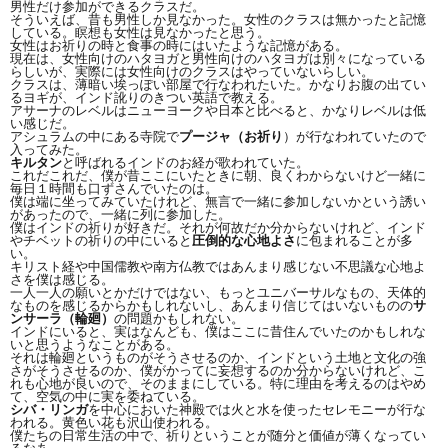
男性だけ参加ができるクラスだ。
そういえば、昔も男性しか見なかった。女性のクラスは無かったと記憶
している。瞑想も女性は見なかったと思う。
女性はお祈りの時と食事の時にはいたような記憶がある。
現在は、女性向けのハタヨガと男性向けのハタヨガは別々になっている
らしいが、実際には女性向けのクラスはやっていないらしい。
クラスは、薄暗い埃っぽい部屋で行なわれたいた。かなりお腹の出てい
るヨギが、インド訛りのきつい英語で教える。
アサーナのレベルはニューヨークや日本と比べると、かなりレベルは低
い感じだ。
アシュラムの中にある寺院で
プージャ（お祈り
）が行なわれていたので
入ってみた。
キルタン
と呼ばれるインドのお経が歌われていた。
これだこれだ、僕が昔ここにいたときに朝、良くわからないけど一緒に
毎日１時間も口ずさんでいたのは。
僕は端に坐ってみていたけれど、無言で一緒に参加しないかという誘い
があったので、一緒に列に参加した。
僕はインドの祈りが好きだ。それが何故だか分からないけれど、インド
やチベットの祈りの中にいると
圧倒的な心地よさ
に包まれることが多
い。
キリスト経や中国儒教や南方仏教ではあんまり感じない不思議な心地よ
さを僕は感じる。
一人一人の願いとかだけではない、もっとユニバーサルなもの、天体的
なものを感じるからかもしれないし、あんまり信じてはいないものの
サ
ンサーラ（輪廻）
の問題かもしれない。
インドにいると、実はなんども、僕はここに昔住んでいたのかもしれな
いと思うようなことがある。
それは輪廻というものがそうさせるのか、インドという土地と文化の強
さがそうさせるのか、僕がかってに妄想するのか分からないけれど、こ
れも心地が良いので、そのままにしている。特に理由を考えるのはやめ
て、空気の中に実を委ねている。
シバ・リンガ
を中心においた神殿では火と水を使ったセレモニーが行な
われる。黄色い花も沢山使われる。
僕たちの日常生活の中で、祈りということが随分と価値が薄くなってい