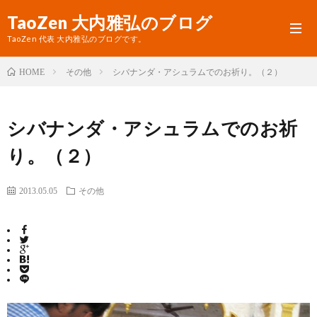
TaoZen 大内雅弘のブログ
TaoZen 代表 大内雅弘のブログです。
その他
シバナンダ・アシュラムでのお祈り。（２）
HOME
プ
シバナンダ・アシュラムでのお祈
ロ
TaoZ
り。（２）
フ
サ
ィ
イ
2013.05.05
その他
ー
ト
ル
へ