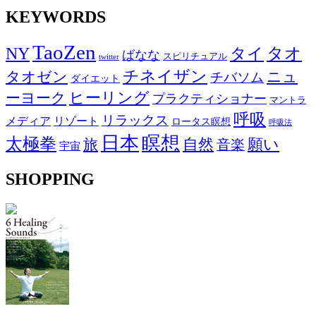
KEYWORDS
TaoZen
NY
タオ
タイ
ばなな
スピリチュアル
twitter
チネイザン
タオゼン
ニュ
チバソム
ダイエット
ヒーリング
ーヨーク
プラクティショナー
マントラ
呼吸
リラックス
メディア
リゾート
ロータス瞑想
呼吸法
日本
瞑想
太極拳
自然
願い
旅
音楽
宇宙
SHOPPING