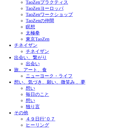
TaoZenプラクティス
TaoZenヨーロッパ
TaoZenワークショップ
TaoZenの仲間
瞑想
太極拳
東京TaoZen
チネイザン
チネイザン
出会い、繋がり
出会い
旅、アート、食
ニューヨーク・ライフ
想い、気づき、願い、微笑み 、夢
想い
毎日のこと
想い
独り言
その他
４９日行’０７
ヒーリング