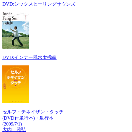
DVD:シックスヒーリングサウンズ
DVD:インナー風水太極拳
セルフ・チネイザン・タッチ
(DVD付単行本)・単行本
(2009/7/1)
大内 雅弘