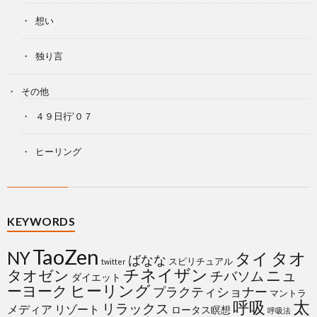
想い
独り言
その他
４９日行’０７
ヒーリング
KEYWORDS
TaoZen
NY
タイ
タオ
ばなな
スピリチュアル
twitter
チネイザン
タオゼン
ニュ
チバソム
ダイエット
ヒーリング
ーヨーク
プラクティショナー
マントラ
太
呼吸
リラックス
メディア
リゾート
ロータス瞑想
呼吸法