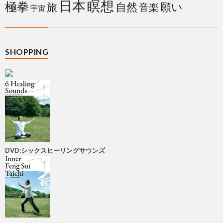
日本
瞑想
極拳
自然
願い
旅
音楽
宇宙
SHOPPING
DVD:シックスヒーリングサウンズ