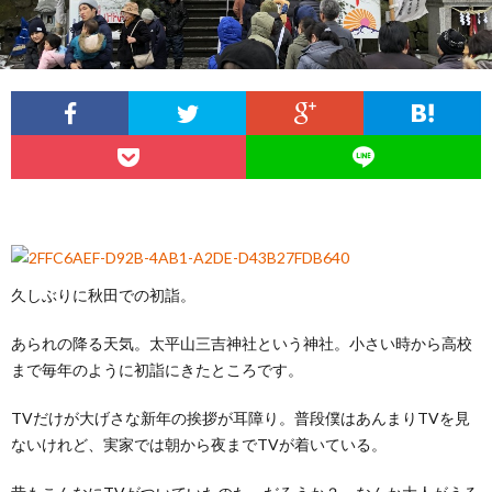
久しぶりに秋田での初詣。
あられの降る天気。太平山三吉神社という神社。小さい時から高校
まで毎年のように初詣にきたところです。
TVだけが大げさな新年の挨拶が耳障り。普段僕はあんまりTVを見
ないけれど、実家では朝から夜までTVが着いている。