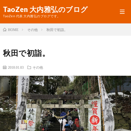
TaoZen 大内雅弘のブログ
TaoZen 代表 大内雅弘のブログです。
その他
秋田で初詣。
HOME
プ
秋田で初詣。
ロ
TaoZ
フ
サ
2018.01.03
その他
ィ
イ
ー
ト
ル
へ