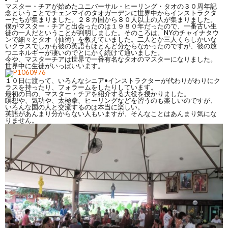
マスター・チアが始めたユニバーサル・ヒーリング・タオの３０周年記
念ということでチェンマイのタオガーデンに世界中からインストラクタ
ーたちが集まりました。２８カ国から８０人以上の人が集まりました。
僕がマスター・チアと出会ったのは１９８０年だったので、一番古い生
徒の一人だということが判明しました。そのころは、NYのチャイナタウ
ンで細々とタオ（仙術）を教えていました。二人とか三人くらしかいな
いクラスでしかも彼の英語もほとんど分からなかったのですが、彼の放
つエネルギーが凄いのでとにかく続けて通いました。
今や、マスターチアは世界で一番有名なタオのマスターになりました。
世界中に生徒がいっぱいいます。
１０日に渡って、いろんなシニア•インストラクターが代わりがわりにク
ラスを持ったり、フォラームをしたりしています。
最初の日の、マスター・チアを紹介する大役を授かりました。
瞑想や、気功や、太極拳、ヒーリングなどを習うのも楽しいのですが、
いろんな国の人と交流するのは本当に楽しい。
英語があんまり分からない人もいますが、そんなことはあんまり気にな
りません。