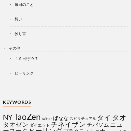
毎日のこと
想い
独り言
その他
４９日行’０７
ヒーリング
KEYWORDS
TaoZen
NY
タイ
タオ
ばなな
スピリチュアル
twitter
チネイザン
タオゼン
ニュ
チバソム
ダイエット
ヒーリング
ーヨーク