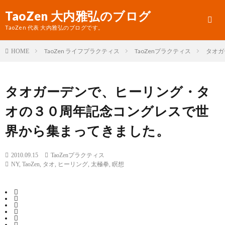
TaoZen 大内雅弘のブログ
TaoZen 代表 大内雅弘のブログです。
TaoZen ライフプラクティス
TaoZenプラクティス
タオガ
HOME
プ
タオガーデンで、ヒーリング・タ
ロ
TaoZ
オの３０周年記念コングレスで世
フ
サ
界から集まってきました。
ィ
イ
ー
ト
2010.09.15
TaoZenプラクティス
NY
,
TaoZen
,
タオ
,
ヒーリング
,
太極拳
,
瞑想
ル
へ