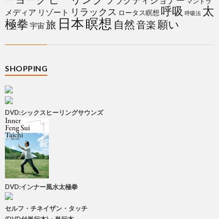
プラクティショナー
マントラ
太
呼吸
リラックス
メディア
リゾート
ロータス瞑想
呼吸法
日本
瞑想
極拳
自然
願い
旅
音楽
宇宙
SHOPPING
DVD:シックスヒーリングサウンズ
DVD:インナー風水太極拳
セルフ・チネイザン・タッチ