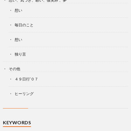
想い、気づき、願い、微笑み 、夢
想い
毎日のこと
想い
独り言
その他
４９日行’０７
ヒーリング
KEYWORDS