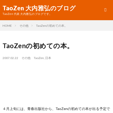
TaoZen 大内雅弘のブログ
TaoZen 代表 大内雅弘のブログです。
HOME
その他
TaoZenの初めての本。
プ
TaoZenの初めての本。
ロ
TaoZ
フ
サ
2007.02.22
その他
TaoZen
,
日本
ィ
イ
ー
ト
ル
へ
４月上旬には、青春出版社から、TaoZenの初めての本が出る予定で