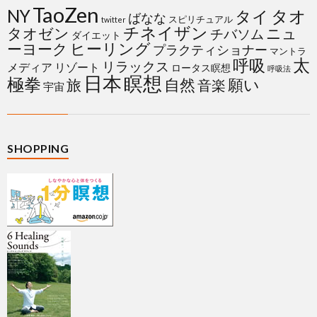
TaoZen
NY
タイ
タオ
ばなな
スピリチュアル
twitter
チネイザン
タオゼン
ニュ
チバソム
ダイエット
ヒーリング
ーヨーク
プラクティショナー
マントラ
太
呼吸
リラックス
メディア
リゾート
ロータス瞑想
呼吸法
日本
瞑想
極拳
自然
願い
旅
音楽
宇宙
SHOPPING