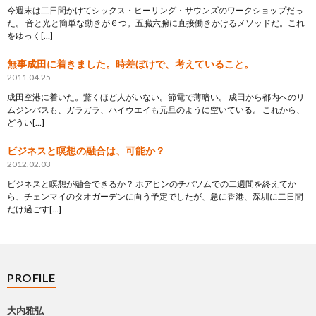
今週末は二日間かけてシックス・ヒーリング・サウンズのワークショップだっ
た。 音と光と簡単な動きが６つ。五臓六腑に直接働きかけるメソッドだ。これ
をゆっく[…]
無事成田に着きました。時差ぼけで、考えていること。
2011.04.25
成田空港に着いた。驚くほど人がいない。節電で薄暗い。 成田から都内へのリ
ムジンバスも、ガラガラ、ハイウエイも元旦のように空いている。 これから、
どうい[…]
ビジネスと瞑想の融合は、可能か？
2012.02.03
ビジネスと瞑想が融合できるか？ ホアヒンのチバソムでの二週間を終えてか
ら、チェンマイのタオガーデンに向う予定でしたが、急に香港、深圳に二日間
だけ過ごす[…]
PROFILE
大内雅弘