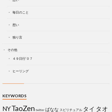
毎日のこと
想い
独り言
その他
４９日行’０７
ヒーリング
KEYWORDS
TaoZen
NY
タイ
タオ
ばなな
スピリチュアル
twitter