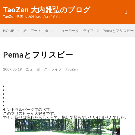
TaoZen 大内雅弘のブログ
TaoZen 代表 大内雅弘のブログです。
HOME
旅、アート、食
ニューヨーク・ライフ
Pemaとフリスビー
プ
Pemaとフリスビー
ロ
TaoZ
フ
サ
2007.08.19
ニューヨーク・ライフ
TaoZen
ィ
イ
ー
ト
ル
へ
セントラルパークでのペマ。
このフリスビーが大好きです。
でも、帰りは疲れたらしくって、抱いて帰らないといけませんでした。