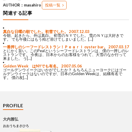
AUTHOR：masahiro
投稿一覧
関連する記事
真白な日曜の朝でした。初雪でした。
2007.12.03
今朝、起きたら、外は真白。 初雪のＮＹでした。 雪のＮＹは大好きで
す。 でも午後にはもう殆ど溶けてしまいました。[…]
一番押しのシーフードレストラン！Ｐｅａｒｌ oyster bar。
2007.03.17
とにかく旨い。このPealというシーフードレストランは、僕の一押しのレ
ストランです。 今夜は、日本からのお客様をつれて、大雪のなか行って
来ました。 う[…]
Golden Week はNYでも有名。
2007.05.06
ゴールデンウイークはいかがでしたか？ もちろんニューヨークにはゴー
ルデンウイークはないのですが、日本のGolden Weekは、結構有名で
す。 僕の友[…]
PROFILE
大内雅弘
おおうちまさひろ