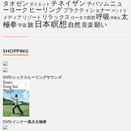
チネイザン
タオゼン
ニュ
チバソム
ダイエット
ヒーリング
ーヨーク
プラクティショナー
マントラ
太
呼吸
リラックス
メディア
リゾート
ロータス瞑想
呼吸法
日本
瞑想
極拳
自然
願い
旅
音楽
宇宙
SHOPPING
DVD:シックスヒーリングサウンズ
DVD:インナー風水太極拳