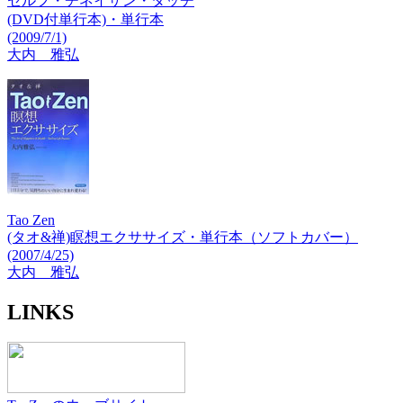
セルフ・チネイザン・タッチ
(DVD付単行本)・単行本
(2009/7/1)
大内 雅弘
Tao Zen
(タオ&禅)瞑想エクササイズ・単行本（ソフトカバー）
(2007/4/25)
大内 雅弘
LINKS