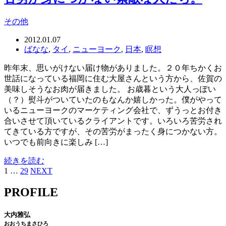
その他
2012.01.07
ばなな
,
タイ
,
ニューヨーク
,
日本
,
瞑想
昨年末、思いがけない届け物がありました。２０年ちかくお
世話になっている福岡に住む大屋さんという方から、佐賀の
美味しそうなお肉が届きました。 お歳暮という大人っぽい
（？）熨斗がついていたのもなんか嬉しかった。僕がやって
いるニューヨークのマーケティング会社で、ずうっとお付き
合いさせて頂いているクライアントです。いろいろ苦労され
てきている方ですが、その苦労がまったく身につかない方。
いつでも前向きに楽しみ […]
続きを読む
1
…
29
NEXT
PROFILE
大内雅弘
おおうちまさひろ