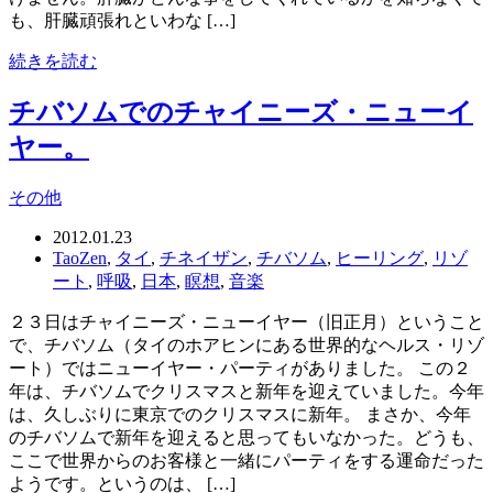
も、肝臓頑張れといわな […]
続きを読む
チバソムでのチャイニーズ・ニューイ
ヤー。
その他
2012.01.23
TaoZen
,
タイ
,
チネイザン
,
チバソム
,
ヒーリング
,
リゾ
ート
,
呼吸
,
日本
,
瞑想
,
音楽
２３日はチャイニーズ・ニューイヤー（旧正月）ということ
で、チバソム（タイのホアヒンにある世界的なヘルス・リゾ
ート）ではニューイヤー・パーティがありました。 この２
年は、チバソムでクリスマスと新年を迎えていました。今年
は、久しぶりに東京でのクリスマスに新年。 まさか、今年
のチバソムで新年を迎えると思ってもいなかった。どうも、
ここで世界からのお客様と一緒にパーティをする運命だった
ようです。というのは、 […]