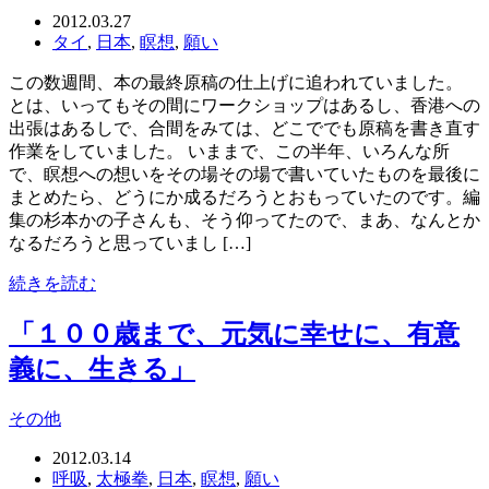
2012.03.27
タイ
,
日本
,
瞑想
,
願い
この数週間、本の最終原稿の仕上げに追われていました。
とは、いってもその間にワークショップはあるし、香港への
出張はあるしで、合間をみては、どこででも原稿を書き直す
作業をしていました。 いままで、この半年、いろんな所
で、瞑想への想いをその場その場で書いていたものを最後に
まとめたら、どうにか成るだろうとおもっていたのです。編
集の杉本かの子さんも、そう仰ってたので、まあ、なんとか
なるだろうと思っていまし […]
続きを読む
「１００歳まで、元気に幸せに、有意
義に、生きる」
その他
2012.03.14
呼吸
,
太極拳
,
日本
,
瞑想
,
願い