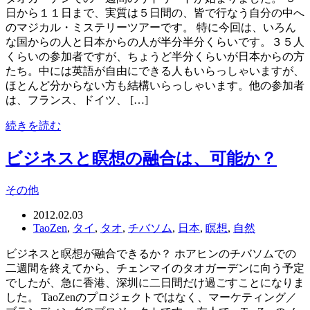
日から１１日まで、実質は５日間の、皆で行なう自分の中へ
のマジカル・ミステリーツアーです。 特に今回は、いろん
な国からの人と日本からの人が半分半分くらいです。３５人
くらいの参加者ですが、ちょうど半分くらいが日本からの方
たち。中には英語が自由にできる人もいらっしゃいますが、
ほとんど分からない方も結構いらっしゃいます。他の参加者
は、フランス、ドイツ、 […]
続きを読む
ビジネスと瞑想の融合は、可能か？
その他
2012.02.03
TaoZen
,
タイ
,
タオ
,
チバソム
,
日本
,
瞑想
,
自然
ビジネスと瞑想が融合できるか？ ホアヒンのチバソムでの
二週間を終えてから、チェンマイのタオガーデンに向う予定
でしたが、急に香港、深圳に二日間だけ過ごすことになりま
した。 TaoZenのプロジェクトではなく、マーケティング／