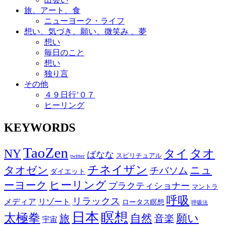
旅、アート、食
ニューヨーク・ライフ
想い、気づき、願い、微笑み 、夢
想い
毎日のこと
想い
独り言
その他
４９日行’０７
ヒーリング
KEYWORDS
TaoZen
NY
タオ
タイ
ばなな
スピリチュアル
twitter
チネイザン
タオゼン
ニュ
チバソム
ダイエット
ヒーリング
ーヨーク
プラクティショナー
マントラ
呼吸
リラックス
メディア
リゾート
ロータス瞑想
呼吸法
日本
瞑想
太極拳
自然
願い
旅
音楽
宇宙