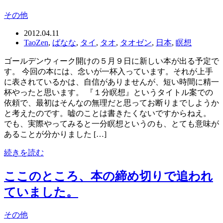
その他
2012.04.11
TaoZen
,
ばなな
,
タイ
,
タオ
,
タオゼン
,
日本
,
瞑想
ゴールデンウィーク開けの５月９日に新しい本が出る予定で
す。 今回の本には、念いが一杯入っています。それが上手
に表されているかは、自信がありませんが、短い時間に精一
杯やったと思います。 『１分瞑想』というタイトル案での
依頼で、最初はそんなの無理だと思ってお断りまでしようか
と考えたのです。嘘のことは書きたくないですからねえ。
でも、実際やってみると一分瞑想というのも、とても意味が
あることが分かりました […]
続きを読む
ここのところ、本の締め切りで追われ
ていました。
その他