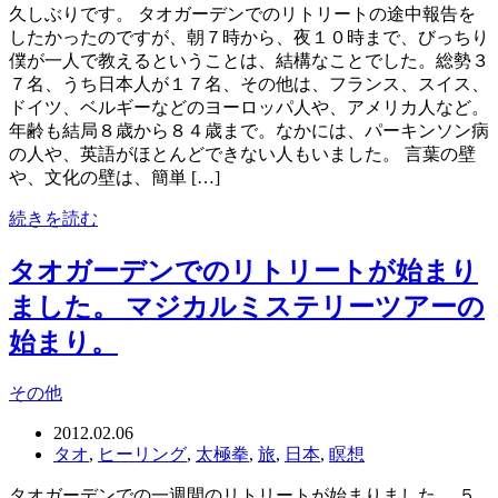
久しぶりです。 タオガーデンでのリトリートの途中報告を
したかったのですが、朝７時から、夜１０時まで、びっちり
僕が一人で教えるということは、結構なことでした。総勢３
７名、うち日本人が１７名、その他は、フランス、スイス、
ドイツ、ベルギーなどのヨーロッパ人や、アメリカ人など。
年齢も結局８歳から８４歳まで。なかには、パーキンソン病
の人や、英語がほとんどできない人もいました。 言葉の壁
や、文化の壁は、簡単 […]
続きを読む
タオガーデンでのリトリートが始まり
ました。 マジカルミステリーツアーの
始まり。
その他
2012.02.06
タオ
,
ヒーリング
,
太極拳
,
旅
,
日本
,
瞑想
タオガーデンでの一週間のリトリートが始まりました。 ５