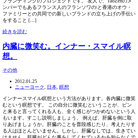
ブランディングのプロジェクトです。 友人で、TaoZenのメ
ンバーでもあるフランス人のフランソワの\と香港のオウ・
ファミリーとの共同での新しいブランドの立ち上げの手伝い
をすること […]
続きを読む
内臓に微笑む。インナー・スマイル瞑
想。
その他
2012.01.25
ニューヨーク
,
日本
,
瞑想
インナースマイル瞑想という方法があります。各内臓に微笑
むという瞑想です。 この自分に微笑むということが、ピン
と来ると言ってくれる人も、全く感じがつかめないという人
もいます。すこし説明しましょう。 例えば、肝臓を例に取
りあげましょうか。肝臓のことを普段感じたり、考えたりす
る人はほとんどいません。しかし、肝臓なしでは、生きてい
けません。肝臓がどんな事をしてくれているかを知らなくで