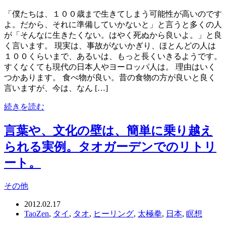
「僕たちは、１００歳まで生きてしまう可能性が高いのです
よ。だから、それに準備していかないと」と言うと多くの人
が「そんなに生きたくない。はやく死ぬから良いよ。」と良
く言います。 現実は、事故がないかぎり、ほとんどの人は
１００くらいまで、あるいは、もっと長くいきるようです。
すくなくても現代の日本人やヨーロッパ人は。 理由はいく
つかあります。 食べ物が良い。昔の食物の方が良いと良く
言いますが、今は、なん […]
続きを読む
言葉や、文化の壁は、簡単に乗り越え
られる実例。タオガーデンでのリトリ
ート。
その他
2012.02.17
TaoZen
,
タイ
,
タオ
,
ヒーリング
,
太極拳
,
日本
,
瞑想