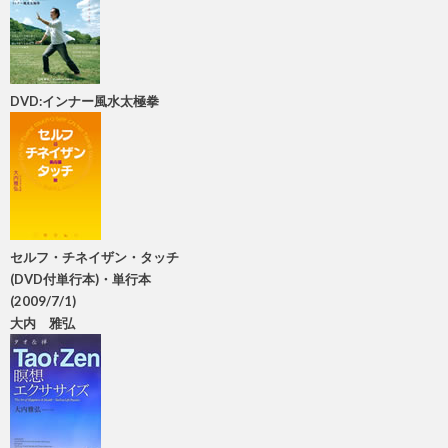
DVD:インナー風水太極拳
セルフ・チネイザン・タッチ
(DVD付単行本)・単行本
(2009/7/1)
大内 雅弘