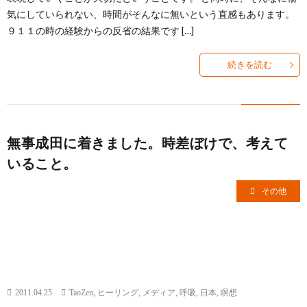
気にしていられない、時間がそんなに無いという直感もあります。
９１１の時の経験からの反省の結果です […]
続きを読む
無事成田に着きました。時差ぼけで、考えて
いること。
その他
2011.04.25
TaoZen
,
ヒーリング
,
メディア
,
呼吸
,
日本
,
瞑想