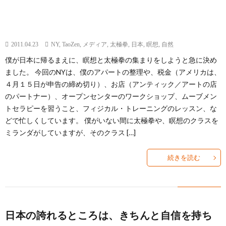
2011.04.23
NY
,
TaoZen
,
メディア
,
太極拳
,
日本
,
瞑想
,
自然
僕が日本に帰るまえに、瞑想と太極拳の集まりをしようと急に決め
ました。 今回のNYは、僕のアパートの整理や、税金（アメリカは、
４月１５日が申告の締め切り）、お店（アンティック／アートの店
のパートナー）、オープンセンターのワークショップ、ムーブメン
トセラピーを習うこと、フィジカル・トレーニングのレッスン、な
どで忙しくしています。 僕がいない間に太極拳や、瞑想のクラスを
ミランダがしていますが、そのクラス […]
続きを読む
日本の誇れるところは、きちんと自信を持ち