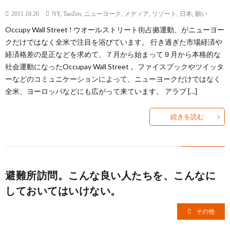
2011.10.20
NY
,
TaoZen
,
ニューヨーク
,
メディア
,
リゾート
,
日本
,
願い
Occupy Wall Street ! ウオールストリート街占拠運動、がニューヨー
クだけではなく全米で注目を浴びています。 行き過ぎた市場経済や
経済格差の是正などを求めて、７月から始まって９月から本格的な
社会運動になったOccupay Wall Street 。ファイスブックやツイッタ
ーなどのコミュニケーションによって、ニューヨークだけではなく
全米、ヨーロッパなどにも広がって来ています。 アラブ […]
続きを読む
避難所訪問。こんな良い人たちを、こんなに
しておいてはいけない。
その他