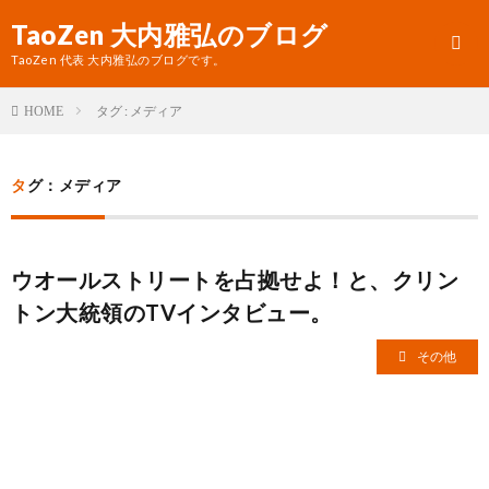
TaoZen 大内雅弘のブログ
TaoZen 代表 大内雅弘のブログです。
タグ : メディア
HOME
プ
タグ：メディア
ロ
TaoZ
フ
サ
ウオールストリートを占拠せよ！と、クリン
ィ
イ
トン大統領のTVインタビュー。
ー
ト
その他
ル
へ