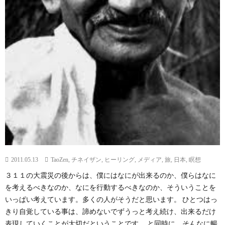
2011.05.13
TaoZen
,
チネイザン
,
ヒーリング
,
メディア
,
旅
,
日本
,
瞑想
３１１の大震災の後からは、僕にはなにが出来るのか、僕らはなに
を考えるべきなのか、なにを行動するべきなのか、そういうことを
いっぱい考えています。多くの人がそうだと思います。 ひとつはっ
きり自覚している事は、諦めないでずうっと考え続け、出来るだけ
表現していくことが大切だということです。 と同時に、そんなに暢