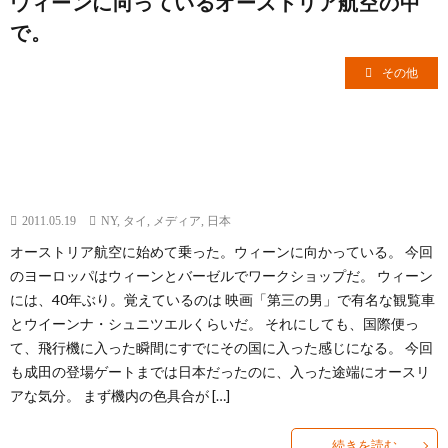
ウィーンに向っているオーストリア航空の中
で。
その他
2011.05.19
NY
,
タイ
,
メディア
,
日本
オーストリア航空に始めて乗った。ウィーンに向かっている。 今回
のヨーロッパはウィーンとバーゼルでワークショップだ。 ウィーン
には、40年ぶり。覚えているのは 映画「第三の男」で有名な観覧車
とウイーンナ・シュニツエルくらいだ。 それにしても、国際便っ
て、飛行機に入った瞬間にすでにその国に入った感じになる。 今回
も成田の登場ゲートまでは日本だったのに、入った途端にオースリ
アな気分。 まず機内の色具合が […]
続きを読む