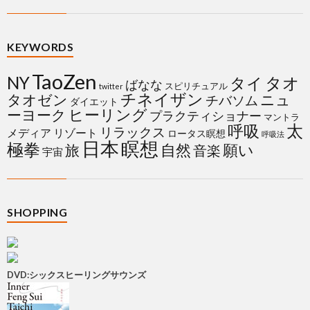
KEYWORDS
TaoZen
NY
タイ
タオ
ばなな
スピリチュアル
twitter
チネイザン
タオゼン
ニュ
チバソム
ダイエット
ヒーリング
ーヨーク
プラクティショナー
マントラ
太
呼吸
リラックス
メディア
リゾート
ロータス瞑想
呼吸法
日本
瞑想
極拳
自然
願い
旅
音楽
宇宙
SHOPPING
DVD:シックスヒーリングサウンズ